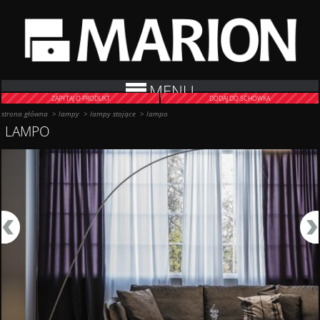
MENU
ZAPYTAJ O PRODUKT
DODAJ DO SCHOWKA
strona główna
>
lampy
>
lampy stojące
>
lampo
LAMPO