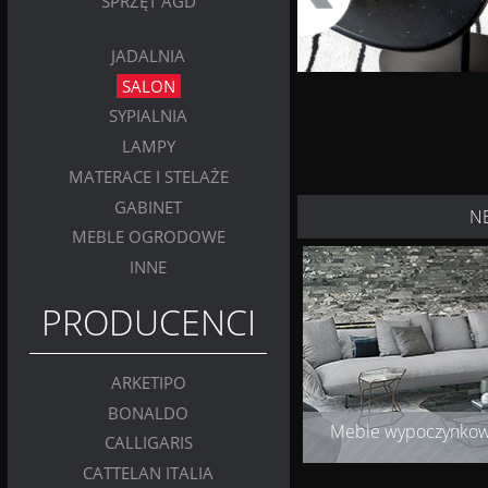
SPRZĘT AGD
JADALNIA
SALON
SYPIALNIA
LAMPY
MATERACE I STELAŻE
GABINET
N
MEBLE OGRODOWE
INNE
PRODUCENCI
ARKETIPO
BONALDO
Meble wypoczynko
CALLIGARIS
CATTELAN ITALIA