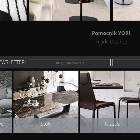
Pomocnik YORI
marki Desiree
EWSLETTER:
we
Stoły
Krzesła