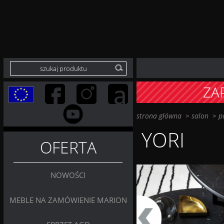
ZA
strona główna
>
salon
>
p
YORI
OFERTA
NOWOŚCI
MEBLE NA ZAMÓWIENIE MARION