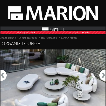
MENU
ZAPYTAJ O PRODUKT
DODAJ DO SCHOWKA
strona główna
>
meble ogrodowe
>
sofy i narożniki
>
organix lounge
ORGANIX LOUNGE