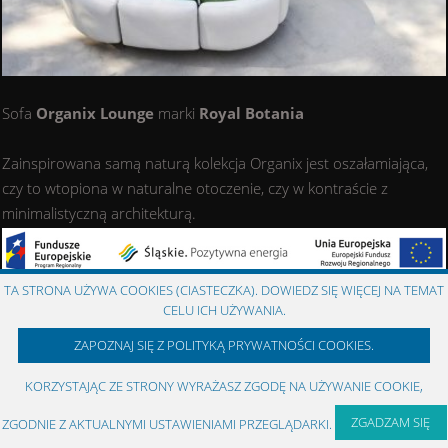
Sofa
Organix Lounge
marki
Royal Botania
Zainspirowana samą naturą kolekcja Organix jest oszałamiająca,
czy to wtopiona w naturalne otoczenie, czy w kontraście z
minimalistyczną architekturą.
COPYRIGHT © 1993 - 2026 MARION GROUP ::
meble włoskie
Created by:
Agencja Interaktywna
RMBi
TA STRONA UŻYWA COOKIES (CIASTECZKA). DOWIEDZ SIĘ WIĘCEJ NA TEMAT
CELU ICH UŻYWANIA.
ZAPOZNAJ SIĘ Z POLITYKĄ PRYWATNOŚCI COOKIES.
KORZYSTAJĄC ZE STRONY WYRAŻASZ ZGODĘ NA UŻYWANIE COOKIE,
ZGADZAM SIĘ
ZGODNIE Z AKTUALNYMI USTAWIENIAMI PRZEGLĄDARKI.