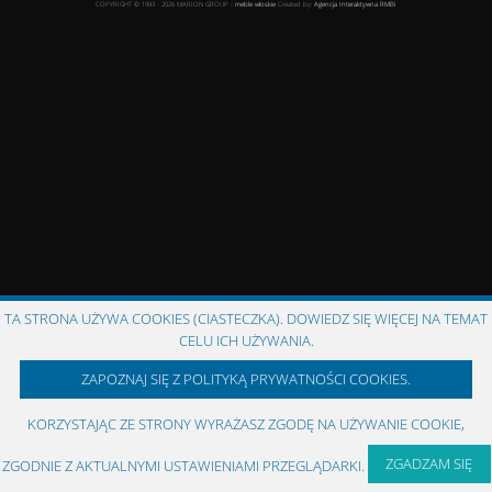
COPYRIGHT © 1993 - 2026 MARION GROUP ::
meble włoskie
Created by:
Agencja Interaktywna
RMBi
TA STRONA UŻYWA COOKIES (CIASTECZKA). DOWIEDZ SIĘ WIĘCEJ NA TEMAT
CELU ICH UŻYWANIA.
ZAPOZNAJ SIĘ Z POLITYKĄ PRYWATNOŚCI COOKIES.
KORZYSTAJĄC ZE STRONY WYRAŻASZ ZGODĘ NA UŻYWANIE COOKIE,
ZGADZAM SIĘ
ZGODNIE Z AKTUALNYMI USTAWIENIAMI PRZEGLĄDARKI.