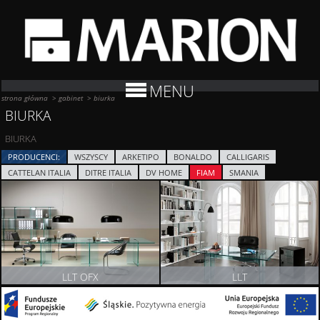
MENU
strona główna
>
gabinet
>
biurka
BIURKA
BIURKA
PRODUCENCI:
WSZYSCY
ARKETIPO
BONALDO
CALLIGARIS
CATTELAN ITALIA
DITRE ITALIA
DV HOME
FIAM
SMANIA
LLT OFX
LLT
ZOBACZ PRODUKT
ZOBACZ PRODUKT