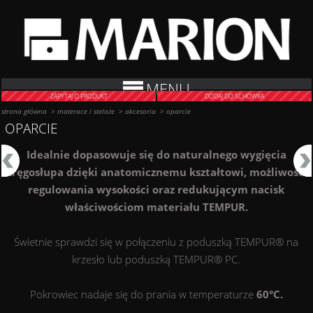
MENU
ZAPYTAJ O PRODUKT
DODAJ DO SCHOWKA
strona główna
>
materace i stelaże
>
akcesoria
>
oparcie
OPARCIE
Idealnie dopasowuje się do naturalnego wygięcia
kręgosłupa dzięki anatomicznemu kształtowi, możliwości
regulowania wysokości oraz redukującym nacisk
właściwościom materiału TEMPUR.
Świetnie sprawdzi się w połączeniu z poduszką TEMPUR® na
krzesło lub poduszką TEMPUR® PC.
Pokrowiec nadaje się do prania w temperaturze
60°C.