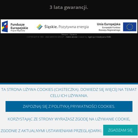
3 lata gwarancji.
Tempur - Oparcie
COPYRIGHT © 1993 - 2026 MARION GROUP ::
meble włoskie
Created by:
Agencja Interaktywna
RMBi
TA STRONA UŻYWA COOKIES (CIASTECZKA). DOWIEDZ SIĘ WIĘCEJ NA TEMAT
CELU ICH UŻYWANIA.
ZAPOZNAJ SIĘ Z POLITYKĄ PRYWATNOŚCI COOKIES.
KORZYSTAJĄC ZE STRONY WYRAŻASZ ZGODĘ NA UŻYWANIE COOKIE,
ZGADZAM SIĘ
ZGODNIE Z AKTUALNYMI USTAWIENIAMI PRZEGLĄDARKI.