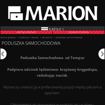
MENU
ZAPYTAJ O PRODUKT
DODAJ DO SCHOWKA
strona główna
>
materace i stelaże
>
akcesoria
>
poduszka samochodowa
PODUSZKA SAMOCHODOWA
Poduszka Samochodowa od Tempur
Podpiera odcinek lędźwiowo- krzyżowy kręgosłupa,
redukując nacisk.
Wystarczy umieścić ją w preferowanej pozycji między plecami a
oparciem.
Odpowiednia do stosowania w podróży jak i w domu.