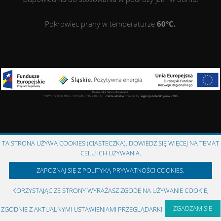
Pokrowiec prany w temperaturze
60°C.
Poduszka Samochodowa
COPYRIGHT © 1993 - 2026 MARION GROUP ::
meble włoskie
Created by:
Agencja Interaktywna
RMBi
TA STRONA UŻYWA COOKIES (CIASTECZKA). DOWIEDZ SIĘ WIĘCEJ NA TEMAT
CELU ICH UŻYWANIA.
ZAPOZNAJ SIĘ Z POLITYKĄ PRYWATNOŚCI COOKIES.
KORZYSTAJĄC ZE STRONY WYRAŻASZ ZGODĘ NA UŻYWANIE COOKIE,
ZGADZAM SIĘ
ZGODNIE Z AKTUALNYMI USTAWIENIAMI PRZEGLĄDARKI.